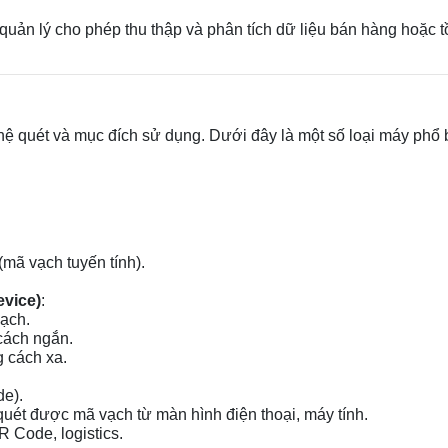
ản lý cho phép thu thập và phân tích dữ liệu bán hàng hoặc tồ
ệ quét và mục đích sử dụng. Dưới đây là một số loại máy phổ 
ã vạch tuyến tính).
vice)
:
ạch.
 cách ngắn.
 cách xa.
e).
uét được mã vạch từ màn hình điện thoại, máy tính.
 Code, logistics.