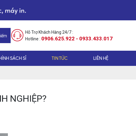
Hỗ Trợ Khách Hàng 24/7 :
Kiếm
0906.625.922 - 0933.433.017
Hotline :
HÍNH SÁCH SỈ
TIN TỨC
LIÊN HỆ
NH NGHIỆP?