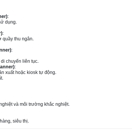
ner)
:
sử dụng.
)
:
ở quầy thu ngân.
nner)
:
di chuyển liên tục.
canner)
:
n xuất hoặc kiosk tự động.
t.
 nghiệt và môi trường khắc nghiệt.
àng, siêu thị.