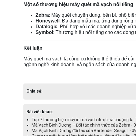
Một số thương hiệu máy quét mã vạch nổi tiếng
Zebra
: Máy quét chuyên dụng, bền bỉ, phổ biế
Honeywell
: Đa dạng mẫu mã, ứng dụng rộng r
Datalogic
: Phù hợp với các doanh nghiệp vừa
Symbol
: Thương hiệu nổi tiếng cho các dòng 
Kết luận
Máy quét mã vạch là công cụ không thể thiếu để cải
ngành nghề kinh doanh, và ngân sách của doanh ng
Chia sẻ:
Bài viết khác:
Top 7 thương hiệu máy in mã vạch được ưa chuộng tại
Mã Vạch Bình Dương – Đối tác chính thức của Zebra -
Mã Vạch Bình Dương đối tác của Bartender Seagull - 
Zebra ra mắt trung tâm trải nghiệm di động đầu tiên -