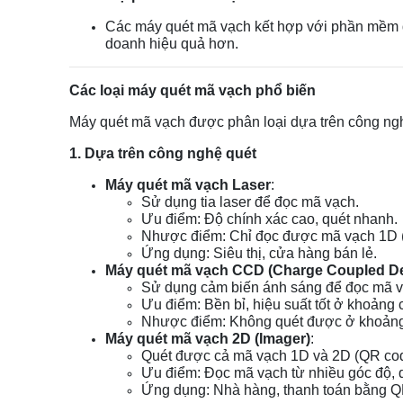
Các máy quét mã vạch kết hợp với phần mềm qu
doanh hiệu quả hơn.
Các loại máy quét mã vạch phổ biến
Máy quét mã vạch được phân loại dựa trên công ngh
1. Dựa trên công nghệ quét
Máy quét mã vạch Laser
:
Sử dụng tia laser để đọc mã vạch.
Ưu điểm: Độ chính xác cao, quét nhanh.
Nhược điểm: Chỉ đọc được mã vạch 1D (m
Ứng dụng: Siêu thị, cửa hàng bán lẻ.
Máy quét mã vạch CCD (Charge Coupled De
Sử dụng cảm biến ánh sáng để đọc mã v
Ưu điểm: Bền bỉ, hiệu suất tốt ở khoảng
Nhược điểm: Không quét được ở khoảng
Máy quét mã vạch 2D (Imager)
:
Quét được cả mã vạch 1D và 2D (QR cod
Ưu điểm: Đọc mã vạch từ nhiều góc độ, q
Ứng dụng: Nhà hàng, thanh toán bằng QR