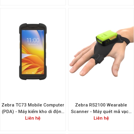
Zebra TC73 Mobile Computer
Zebra RS2100 Wearable
(PDA) - Máy kiểm kho di động
Scanner - Máy quét mã vạch
Liên hệ
Zebra
đeo tay Zebra RS2100
Liên hệ