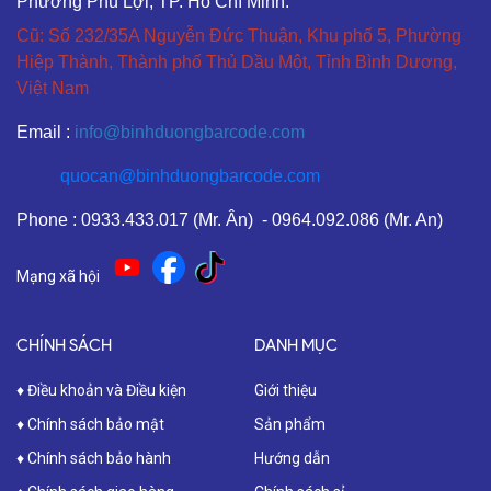
Phường Phú Lợi, TP. Hồ Chí Minh.
Cũ: Số 232/35A Nguyễn Đức Thuận, Khu phố 5, Phường
Hiệp Thành, Thành phố Thủ Dầu Một, Tỉnh Bình Dương,
Việt Nam
Email :
info@binhduongbarcode.com
quocan@binhduongbarcode.com
Phone : 0933.433.017 (Mr. Ân) - 0964.092.086 (Mr. An)
Mạng xã hội
CHÍNH SÁCH
DANH MỤC
♦ Điều khoản và Điều kiện
Giới thiệu
♦ Chính sách bảo mật
Sản phẩm
♦ Chính sách bảo hành
Hướng dẫn