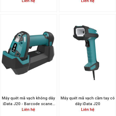
không dây DS4608-HC dành
Liên hệ
mã vạch không dây Zebra
Liên hệ
cho bệnh viện
DS4678
Máy quét mã vạch không dây
Máy quét mã vạch cầm tay có
iData J20 - Barcode scaner
dây iData J20
Wireless iData J20
Liên hệ
Liên hệ