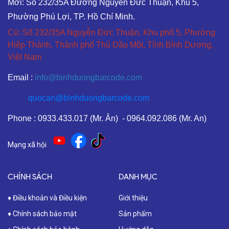
Mới: Số 232/35A Đường Nguyễn Đức Thuận, Khu 5,
Phường Phú Lợi, TP. Hồ Chí Minh.
Cũ: Số 232/35A Nguyễn Đức Thuận, Khu phố 5, Phường
Hiệp Thành, Thành phố Thủ Dầu Một, Tỉnh Bình Dương,
Việt Nam
Email :
info@binhduongbarcode.com
quocan@binhduongbarcode.com
Phone : 0933.433.017 (Mr. Ân) - 0964.092.086 (Mr. An)
Mạng xã hội
CHÍNH SÁCH
DANH MỤC
♦ Điều khoản và Điều kiện
Giới thiệu
♦ Chính sách bảo mật
Sản phẩm