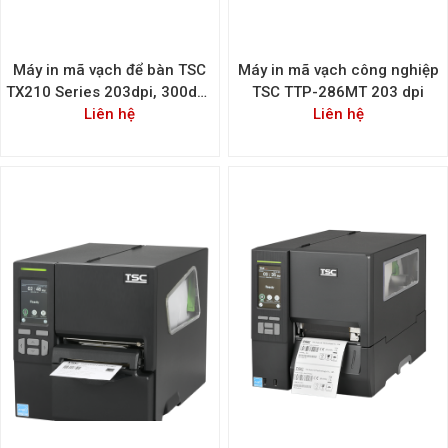
Máy in mã vạch để bàn TSC
Máy in mã vạch công nghiệp
TX210 Series 203dpi, 300dpi,
TSC TTP-286MT 203 dpi
Liên hệ
600dpi
Liên hệ