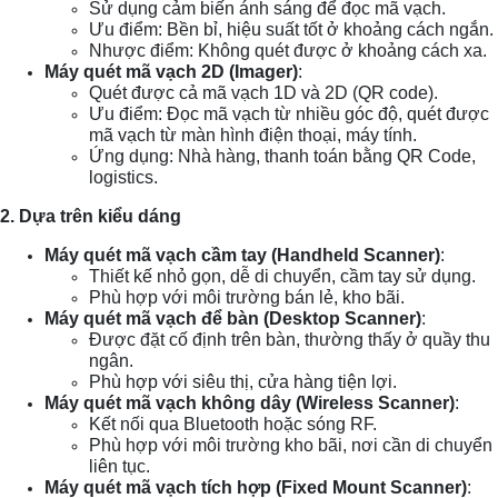
Sử dụng cảm biến ánh sáng để đọc mã vạch.
Ưu điểm: Bền bỉ, hiệu suất tốt ở khoảng cách ngắn.
Nhược điểm: Không quét được ở khoảng cách xa.
Máy quét mã vạch 2D (Imager)
:
Quét được cả mã vạch 1D và 2D (QR code).
Ưu điểm: Đọc mã vạch từ nhiều góc độ, quét được
mã vạch từ màn hình điện thoại, máy tính.
Ứng dụng: Nhà hàng, thanh toán bằng QR Code,
logistics.
2. Dựa trên kiểu dáng
Máy quét mã vạch cầm tay (Handheld Scanner)
:
Thiết kế nhỏ gọn, dễ di chuyển, cầm tay sử dụng.
Phù hợp với môi trường bán lẻ, kho bãi.
Máy quét mã vạch để bàn (Desktop Scanner)
:
Được đặt cố định trên bàn, thường thấy ở quầy thu
ngân.
Phù hợp với siêu thị, cửa hàng tiện lợi.
Máy quét mã vạch không dây (Wireless Scanner)
:
Kết nối qua Bluetooth hoặc sóng RF.
Phù hợp với môi trường kho bãi, nơi cần di chuyển
liên tục.
Máy quét mã vạch tích hợp (Fixed Mount Scanner)
: