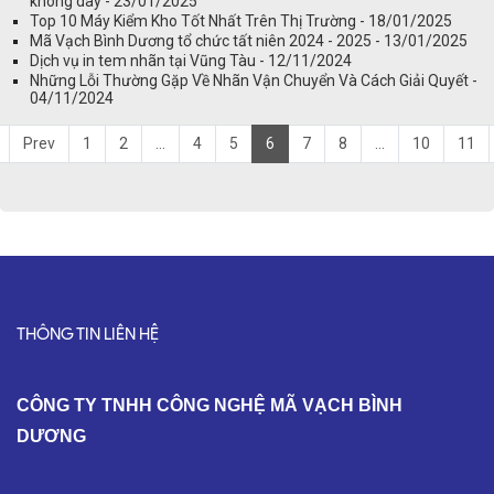
không dây - 23/01/2025
Top 10 Máy Kiểm Kho Tốt Nhất Trên Thị Trường - 18/01/2025
Mã Vạch Bình Dương tổ chức tất niên 2024 - 2025 - 13/01/2025
Dịch vụ in tem nhãn tại Vũng Tàu - 12/11/2024
Những Lỗi Thường Gặp Về Nhãn Vận Chuyển Và Cách Giải Quyết -
04/11/2024
Prev
1
2
...
4
5
6
7
8
...
10
11
THÔNG TIN LIÊN HỆ
C
ÔNG TY TNHH CÔNG NGHỆ MÃ VẠCH BÌNH
DƯƠNG