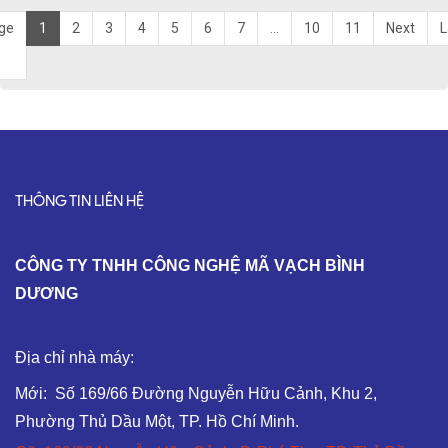
ge
1
2
3
4
5
6
7
...
10
11
Next
L
THÔNG TIN LIÊN HỆ
C
ÔNG TY TNHH CÔNG NGHỆ MÃ VẠCH BÌNH
DƯƠNG
Địa chỉ nhà máy:
Mới: Số 169/66 Đường Nguyễn Hữu Cảnh, Khu 2,
Phường Thủ Dầu Một, TP. Hồ Chí Minh.