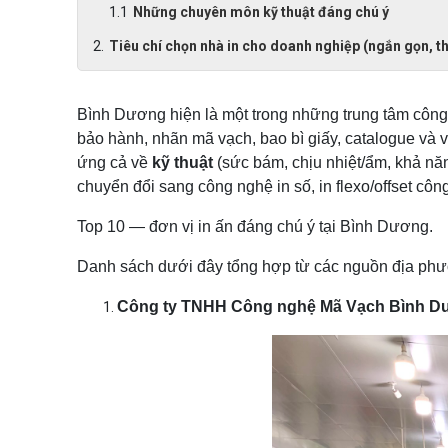
Những chuyên môn kỹ thuật đáng chú ý
Tiêu chí chọn nhà in cho doanh nghiệp (ngắn gọn, t
Bình Dương hiện là một trong những trung tâm công 
bảo hành, nhãn mã vạch, bao bì giấy, catalogue và
ứng cả về
kỹ thuật
(sức bám, chịu nhiệt/ẩm, khả n
chuyển đổi sang công nghệ in số, in flexo/offset cô
Top 10 — đơn vị in ấn đáng chú ý tại Bình Dương.
Danh sách dưới đây tổng hợp từ các nguồn địa phươ
Công ty TNHH Công nghệ Mã Vạch Bình D