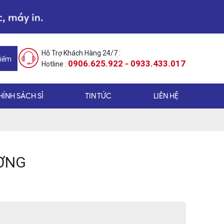
Hỗ Trợ Khách Hàng 24/7 :
Kiếm
0906.625.922 - 0933.433.017
Hotline :
HÍNH SÁCH SỈ
TIN TỨC
LIÊN HỆ
ƯƠNG