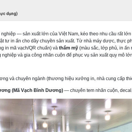
hực dụng)
nghiệp — sản xuất lớn của Việt Nam, kéo theo nhu cầu rất lớn
 vật tư in ấn cho dây chuyền sản xuất. Từ nhà máy dược, thực
ăng in mã vạch/QR chuẩn) và
thẩm mỹ
(màu sắc, lớp phủ, in ấn
ng nghiệp và gia công nhãn cuộn để phục vụ sản xuất quy mô lớn
ng và chuyên ngành (thương hiệu xưởng in, nhà cung cấp thiế
ương (Mã Vạch Bình Dương)
— chuyên tem nhãn cuộn, decal, 