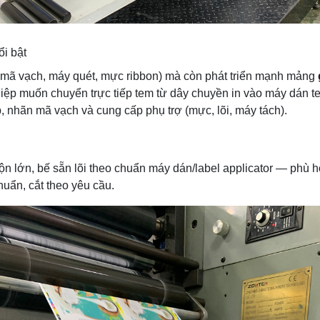
i bật
 mã vạch, máy quét, mực ribbon) mà còn phát triển mạnh mảng
ệp muốn chuyển trực tiếp tem từ dây chuyền in vào máy dán tem
, nhãn mã vạch và cung cấp phụ trợ (mực, lõi, máy tách).
uộn lớn, bế sẵn lõi theo chuẩn máy dán/label applicator — phù
huẩn, cắt theo yêu cầu.