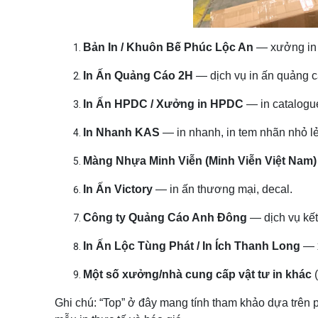
Bản In / Khuôn Bế Phúc Lộc An
— xưởng in 
In Ấn Quảng Cáo 2H
— dịch vụ in ấn quảng c
In Ấn HPDC / Xưởng in HPDC
— in catalogue
In Nhanh KAS
— in nhanh, in tem nhãn nhỏ lẻ
Màng Nhựa Minh Viễn (Minh Viễn Việt Nam)
In Ấn Victory
— in ấn thương mại, decal.
Công ty Quảng Cáo Anh Đông
— dịch vụ kết
In Ấn Lộc Tùng Phát / In Ích Thanh Long
— x
Một số xưởng/nhà cung cấp vật tư in khác
(
Ghi chú: “Top” ở đây mang tính tham khảo dựa trên 