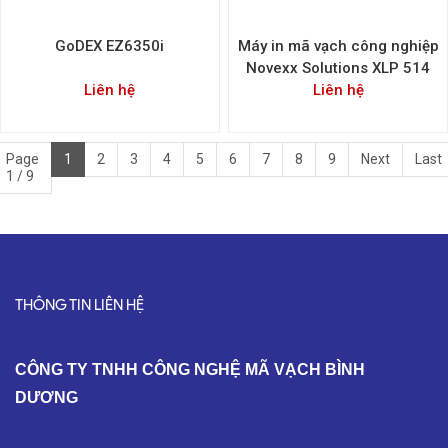
GoDEX EZ6350i
Máy in mã vạch công nghiệp
Novexx Solutions XLP 514
Liên hệ
Liên hệ
Page
1
2
3
4
5
6
7
8
9
Next
Last
1 / 9
THÔNG TIN LIÊN HỆ
C
ÔNG TY TNHH CÔNG NGHỆ MÃ VẠCH BÌNH
DƯƠNG