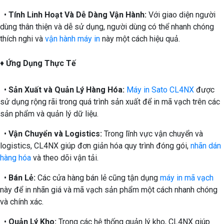
•
Tính Linh Hoạt Và Dễ Dàng Vận Hành:
Với giao diện người
dùng thân thiện và dễ sử dụng, người dùng có thể nhanh chóng
thích nghi và
vận hành máy in
này một cách hiệu quả.
♦
Ứng Dụng Thực Tế
•
Sản Xuất và Quản Lý Hàng Hóa:
Máy in Sato CL4NX
được
sử dụng rộng rãi trong quá trình sản xuất để in mã vạch trên các
sản phẩm và quản lý dữ liệu.
•
Vận Chuyển và Logistics:
Trong lĩnh vực vận chuyển và
logistics, CL4NX giúp đơn giản hóa quy trình đóng gói,
nhãn dán
hàng hóa
và theo dõi vận tải.
•
Bán Lẻ:
Các cửa hàng bán lẻ cũng tận dụng
máy in mã vạch
này để in nhãn giá và mã vạch sản phẩm một cách nhanh chóng
và chính xác.
•
Quản Lý Kho:
Trong các hệ thống quản lý kho, CL4NX giúp