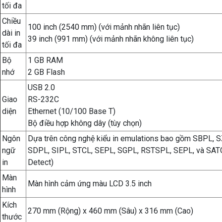
tối đa
Chiều
100 inch (2540 mm) (với mảnh nhãn liên tục)
dài in
39 inch (991 mm) (với mảnh nhãn không liên tục)
tối đa
Bộ
1 GB RAM
nhớ
2 GB Flash
USB 2.0
Giao
RS-232C
diện
Ethernet (10/100 Base T)
Bộ điều hợp không dây (tùy chọn)
Ngôn
Dựa trên công nghệ kiểu in emulations bao gồm SBPL, 
ngữ
SDPL, SIPL, STCL, SEPL, SGPL, RSTSPL, SEPL, và SAT
in
Detect)
Màn
Màn hình cảm ứng màu LCD 3.5 inch
hình
Kích
270 mm (Rộng) x 460 mm (Sâu) x 316 mm (Cao)
thước