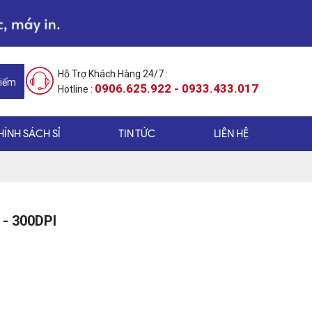
Hỗ Trợ Khách Hàng 24/7 :
Kiếm
0906.625.922 - 0933.433.017
Hotline :
HÍNH SÁCH SỈ
TIN TỨC
LIÊN HỆ
- 300DPI