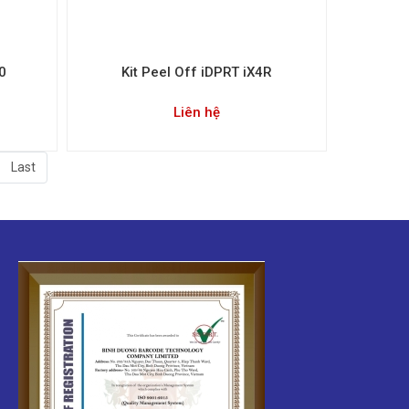
0
Kit Peel Off iDPRT iX4R
Liên hệ
Last