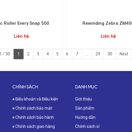
c Roller Every Snap 500
Rewinding Zebra ZM40
Liên hệ
Liên hệ
1 / 30
1
2
3
4
5
6
7
...
29
30
Next
CHÍNH SÁCH
DANH MỤC
♦ Điều khoản và Điều kiện
Giới thiệu
♦ Chính sách bảo mật
Sản phẩm
♦ Chính sách bảo hành
Hướng dẫn
♦ Chính sách giao hàng
Chính sách sỉ