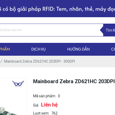
Tìm 
 PHẨM
DỊCH VỤ
HƯỚNG DẪN
C
Mainboard Zebra ZD621HC 203DPI - 300DPI
Mainboard Zebra ZD621HC 203DPI 
Mã sản phẩm:
0
Liên hệ
Giá:
Lượt xem:
762