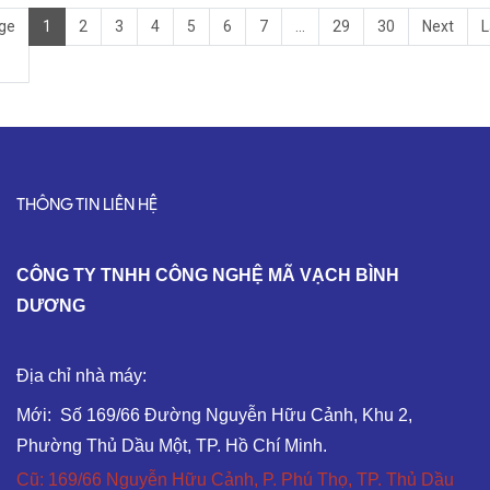
ge
1
2
3
4
5
6
7
...
29
30
Next
L
THÔNG TIN LIÊN HỆ
C
ÔNG TY TNHH CÔNG NGHỆ MÃ VẠCH BÌNH
DƯƠNG
Địa chỉ nhà máy:
Mới: Số 169/66 Đường Nguyễn Hữu Cảnh, Khu 2,
Phường Thủ Dầu Một, TP. Hồ Chí Minh.
Cũ: 169/66 Nguyễn Hữu Cảnh, P. Phú Thọ, TP. Thủ Dầu