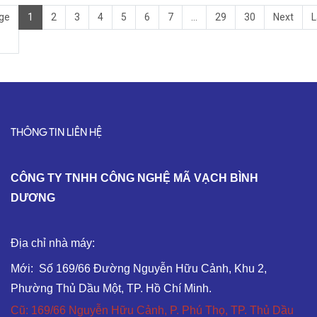
ge
1
2
3
4
5
6
7
...
29
30
Next
L
THÔNG TIN LIÊN HỆ
C
ÔNG TY TNHH CÔNG NGHỆ MÃ VẠCH BÌNH
DƯƠNG
Địa chỉ nhà máy:
Mới: Số 169/66 Đường Nguyễn Hữu Cảnh, Khu 2,
Phường Thủ Dầu Một, TP. Hồ Chí Minh.
Cũ: 169/66 Nguyễn Hữu Cảnh, P. Phú Thọ, TP. Thủ Dầu