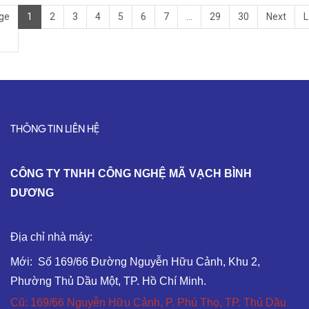
ge
1
2
3
4
5
6
7
...
29
30
Next
L
THÔNG TIN LIÊN HỆ
C
ÔNG TY TNHH CÔNG NGHỆ MÃ VẠCH BÌNH
DƯƠNG
Địa chỉ nhà máy:
Mới: Số 169/66 Đường Nguyễn Hữu Cảnh, Khu 2,
Phường Thủ Dầu Một, TP. Hồ Chí Minh.
Cũ: 169/66 Nguyễn Hữu Cảnh, P. Phú Thọ, TP. Thủ Dầu