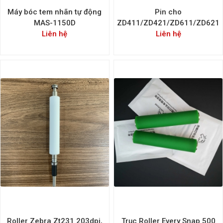
Máy bóc tem nhãn tự động
Pin cho
MAS-1150D
ZD411/ZD421/ZD611/ZD621
Liên hệ
Liên hệ
Roller Zebra Zt231 203dpi,
Trục Roller Every Snap 500