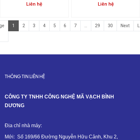
Liên hệ
Liên hệ
ge
1
2
3
4
5
6
7
...
29
30
Next
L
THÔNG TIN LIÊN HỆ
C
ÔNG TY TNHH CÔNG NGHỆ MÃ VẠCH BÌNH
DƯƠNG
Địa chỉ nhà máy:
Mới: Số 169/66 Đường Nguyễn Hữu Cảnh, Khu 2,