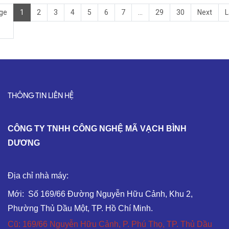
ge
1
2
3
4
5
6
7
...
29
30
Next
L
THÔNG TIN LIÊN HỆ
C
ÔNG TY TNHH CÔNG NGHỆ MÃ VẠCH BÌNH
DƯƠNG
Địa chỉ nhà máy:
Mới: Số 169/66 Đường Nguyễn Hữu Cảnh, Khu 2,
Phường Thủ Dầu Một, TP. Hồ Chí Minh.
Cũ: 169/66 Nguyễn Hữu Cảnh, P. Phú Thọ, TP. Thủ Dầu