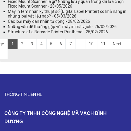
Fixed Mount Scanner là gì? Những lưu ý quan trọng khi lựa chọn
Fixed Mount Scanner - 28/05/2026
Máy in tem nhãn kỹ thuật số (Digital Label Printer) có khả năng in
những loại vật liệu nào? - 05/03/2026
Các loại máy dán nhãn tự động - 28/02/2026
Những vấn đề thường gặp với máy in mã vạch - 26/02/2026
Structure of a Barcode Printer Printhead - 25/02/2026
ge
1
2
3
4
5
6
7
...
10
11
Next
L
THÔNG TIN LIÊN HỆ
C
ÔNG TY TNHH CÔNG NGHỆ MÃ VẠCH BÌNH
DƯƠNG