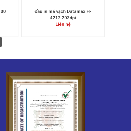
800
Đầu in mã vạch Datamax H-
n
4212 203dpi
Liên hệ