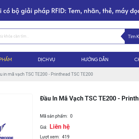
Tìm 
 PHẨM
DỊCH VỤ
HƯỚNG DẪN
C
u in mã vạch TSC TE200 - Printhead TSC TE200
Đầu In Mã Vạch TSC TE200 - Print
Mã sản phẩm:
0
Liên hệ
Giá:
Lượt xem:
419