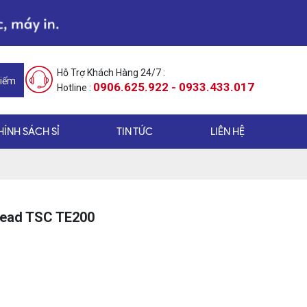
Hỗ Trợ Khách Hàng 24/7 :
Kiếm
0906.625.922 - 0933.433.017
Hotline :
HÍNH SÁCH SỈ
TIN TỨC
LIÊN HỆ
head TSC TE200