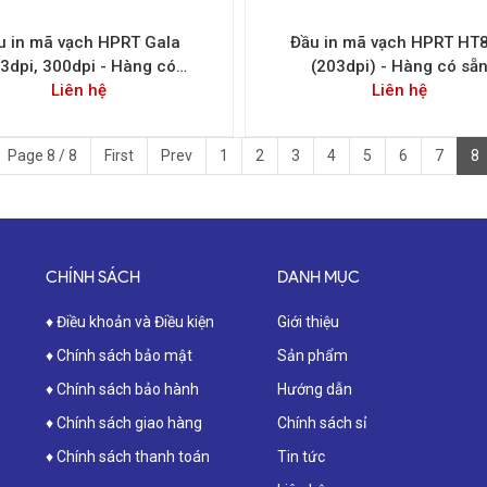
u in mã vạch HPRT Gala
Đầu in mã vạch HPRT HT
3dpi, 300dpi - Hàng có
(203dpi) - Hàng có sẵ
Liên hệ
sẵn
Liên hệ
Page 8 / 8
First
Prev
1
2
3
4
5
6
7
8
CHÍNH SÁCH
DANH MỤC
♦ Điều khoản và Điều kiện
Giới thiệu
♦ Chính sách bảo mật
Sản phẩm
♦ Chính sách bảo hành
Hướng dẫn
♦ Chính sách giao hàng
Chính sách sỉ
♦ Chính sách thanh toán
Tin tức