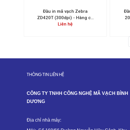
Đầu in mã vạch Zebra
Đầ
ZD420T (300dpi) - Hàng có
20
Liên hệ
sẵn
THÔNG TIN LIÊN HỆ
C
ÔNG TY TNHH CÔNG NGHỆ MÃ VẠCH BÌNH
DƯƠNG
Địa chỉ nhà máy: