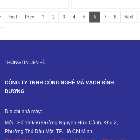
e
First
Prev
1
2
3
4
5
6
7
8
Next
THÔNG TIN LIÊN HỆ
C
ÔNG TY TNHH CÔNG NGHỆ MÃ VẠCH BÌNH
DƯƠNG
Địa chỉ nhà máy:
Mới: Số 169/66 Đường Nguyễn Hữu Cảnh, Khu 2,
Phường Thủ Dầu Một, TP. Hồ Chí Minh.