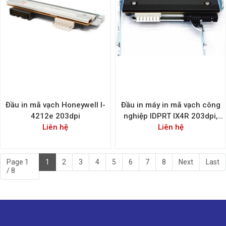
Đầu in mã vạch Honeywell I-
Đầu in máy in mã vạch công
4212e 203dpi
nghiệp IDPRT IX4R 203dpi,
Liên hệ
300dpi, 600dpi
Liên hệ
Page 1
1
2
3
4
5
6
7
8
Next
Last
/ 8