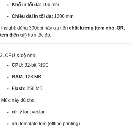
Khổ in tối đa:
106 mm
Chiều dài in tối đa:
1200 mm
Insight: dòng 300dpi này ưu tiên
chất lượng (tem nhỏ, QR,
tem điện tử)
hơn tốc độ.
2. CPU & bộ nhớ
CPU:
32-bit RISC
RAM:
128 MB
Flash:
256 MB
Mức này đủ cho:
xử lý font vector
lưu template tem (offline printing)