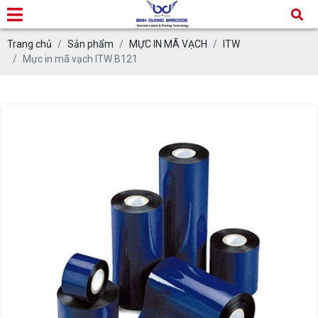
Trang chủ
Sản phẩm
MỰC IN MÃ VẠCH
ITW
Mực in mã vạch ITW B121