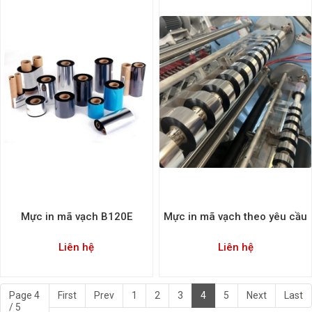
Mực in mã vạch B120E
Mực in mã vạch theo yêu cầu
Liên hệ
Liên hệ
Page 4
First
Prev
1
2
3
4
5
Next
Last
/ 5