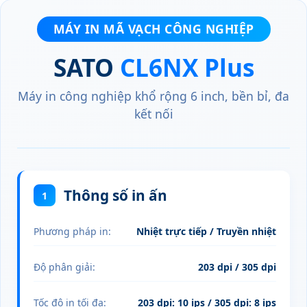
MÁY IN MÃ VẠCH CÔNG NGHIỆP
SATO
CL6NX Plus
Máy in công nghiệp khổ rộng 6 inch, bền bỉ, đa
kết nối
Thông số in ấn
1
Phương pháp in:
Nhiệt trực tiếp / Truyền nhiệt
Độ phân giải:
203 dpi / 305 dpi
Tốc độ in tối đa:
203 dpi: 10 ips / 305 dpi: 8 ips