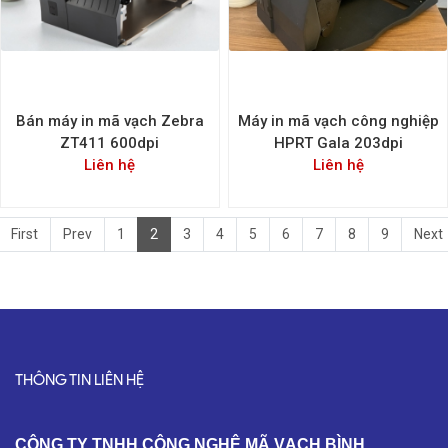
Bán máy in mã vạch Zebra
Máy in mã vạch công nghiệp
ZT411 600dpi
HPRT Gala 203dpi
Liên hệ
Liên hệ
First
Prev
1
2
3
4
5
6
7
8
9
Next
THÔNG TIN LIÊN HỆ
C
ÔNG TY TNHH CÔNG NGHỆ MÃ VẠCH BÌNH