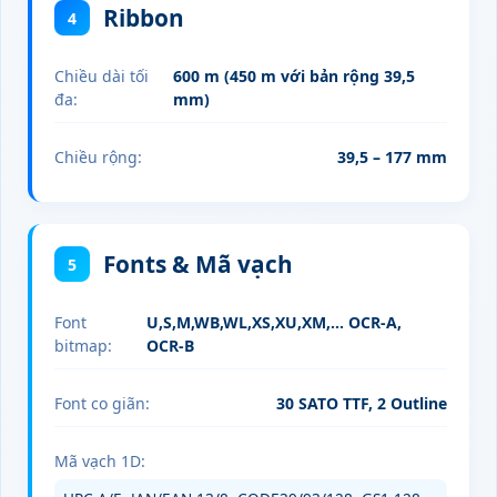
Ribbon
4
Chiều dài tối
600 m (450 m với bản rộng 39,5
đa:
mm)
Chiều rộng:
39,5 – 177 mm
Fonts & Mã vạch
5
Font
U,S,M,WB,WL,XS,XU,XM,... OCR‑A,
bitmap:
OCR‑B
Font co giãn:
30 SATO TTF, 2 Outline
Mã vạch 1D: