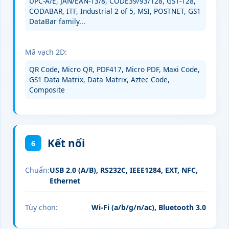
UPC‑A/E, JAN/EAN‑13/8, CODE39/93/128, GS1‑128,
CODABAR, ITF, Industrial 2 of 5, MSI, POSTNET, GS1
DataBar family...
Mã vạch 2D:
QR Code, Micro QR, PDF417, Micro PDF, Maxi Code,
GS1 Data Matrix, Data Matrix, Aztec Code,
Composite
Kết nối
6
Chuẩn:
USB 2.0 (A/B), RS232C, IEEE1284, EXT, NFC,
Ethernet
Tùy chọn:
Wi‑Fi (a/b/g/n/ac), Bluetooth 3.0