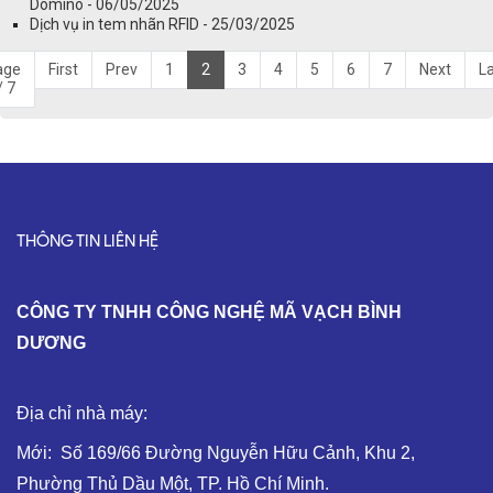
Domino - 06/05/2025
Dịch vụ in tem nhãn RFID - 25/03/2025
age
First
Prev
1
2
3
4
5
6
7
Next
L
/ 7
THÔNG TIN LIÊN HỆ
C
ÔNG TY TNHH CÔNG NGHỆ MÃ VẠCH BÌNH
DƯƠNG
Địa chỉ nhà máy:
Mới: Số 169/66 Đường Nguyễn Hữu Cảnh, Khu 2,
Phường Thủ Dầu Một, TP. Hồ Chí Minh.