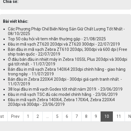
Chia sẻ:
Bài viết khác:
Các Phương Pháp Chế Biến Nông Sản Giữ Chất Lượng Tốt Nhất -
08/10/2025
Top 50 câu hỏi về tem nhãn thường gặp - 21/08/2025
Đầu in mã vạch ZT620 203dpi và ZT620 300dpi - 22/07/2019
Bán đầu in mã vạch Zebra ZT610 203dpi, 300dpi và 600 dpi | Free
ship toàn quốc - 22/07/2019
Ở đâu bán đầu in nhiệt máy in Zebra 105SL Plus 203dpi và 300dpi
giá tốt nhất. - 11/07/2019
Bán đầu in mã vạch Zebra 140Xi4 203dpi chính hãng - giao hàng
trong ngày. - 11/07/2019
Bán đầu in Zebra 220Xi4 203dpi - 300dpi giá cạnh tranh nhất. -
11/07/2019
38 loại đầu in mã vạch Godex tốt nhất năm 2019. - 23/06/2019
Đầu in mã vạch TSC đủ các model chính hãng. - 23/06/2019
Đầu in mã vạch Zebra 140Xi4, Zebra 170Xi4, Zebra 220Xi4
203dpi và 300dpi - 23/06/2019
rst
Prev
1
2
...
5
6
7
8
9
10
11
N